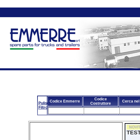
Codice
Codice Emmerre
Cerca nel
Pulisci
Costruttore
Filtro
NOVIT
TES