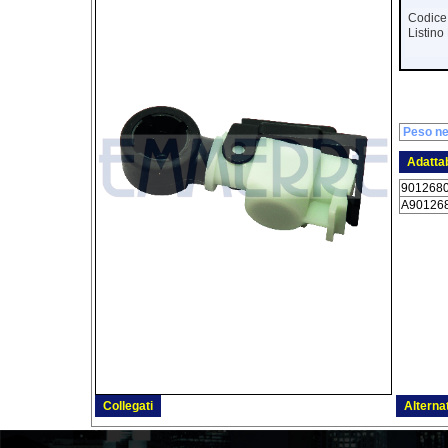
Codice
Listin
Peso ne
Adattab
901268
A90126
Collegati
Alternat