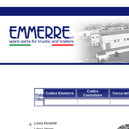
Codice
Codice Emmerre
Cerca nel
Pulisci
Costruttore
Filtro
Linea frenante
Linea sterzo