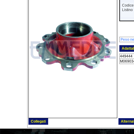
Codice
Listin
Peso ne
Adattab
449444
M06903
Collegati
Alternat