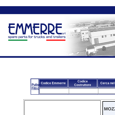
Codice
Codice Emmerre
Cerca nel
Pulisci
Costruttore
Filtro
MOZ