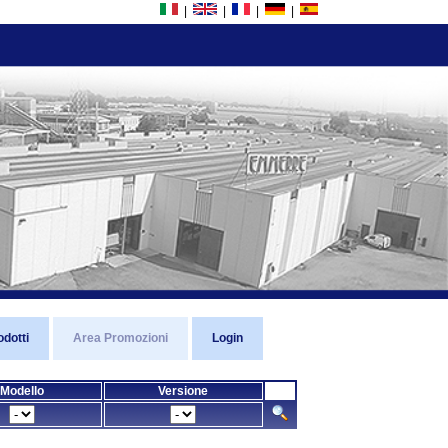
|
|
|
|
odotti
Area Promozioni
Login
Modello
Versione