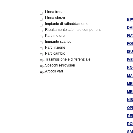
Linea frenante
Linea sterzo
BP
Impianto di raffreddamento
DA
Ribaltamento cabina e componenti
Parti motore
FIA
Impianto scarico
FO
Parti frizione
IS
Parti cambio
Trasmissione e differenziale
IV
Specchi retrovisori
KN
Articoli vari
MA
ME
ME
NI
OP
RE
RO
SA