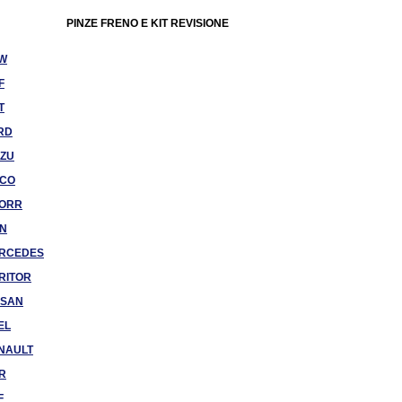
PINZE FRENO E KIT REVISIONE
W
F
T
RD
UZU
ECO
ORR
N
RCEDES
RITOR
SSAN
EL
NAULT
R
F