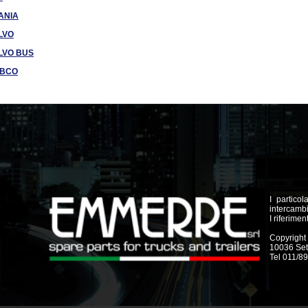
ANIA
LVO
LVO BUS
BCO
I particol
intercambi
I riferimen
Copyright 
10036 Sett
Tel 011/8