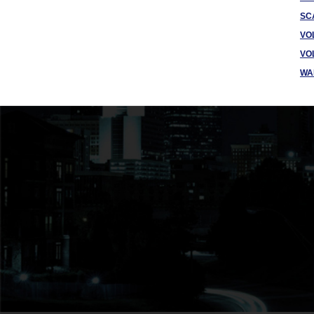
SC
VO
VO
WA